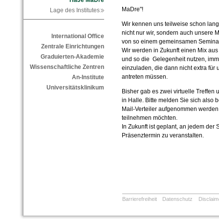
HaJe MaDre
MaDre"!
Lage des Institutes
Wir kennen uns teilweise schon lang
nicht nur wir, sondern auch unsere 
International Office
von so einem gemeinsamen Seminar 
Zentrale Einrichtungen
Wir werden in Zukunft einen Mix aus
Graduierten-Akademie
und so die Gelegenheit nutzen, im
Wissenschaftliche Zentren
einzuladen, die dann nicht extra für
antreten müssen.
An-Institute
Universitätsklinikum
Bisher gab es zwei virtuelle Treffen 
in Halle. Bitte melden Sie sich also
Mail-Verteiler aufgenommen werden 
teilnehmen möchten.
In Zukunft ist geplant, an jedem der
Präsenztermin zu veranstalten.
Barrierefreiheit
Datenschutz
Disclaim